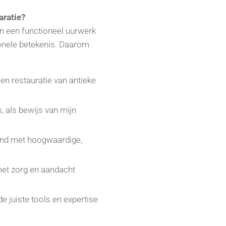
aratie?
een een functioneel uurwerk
onele betekenis. Daarom
 en restauratie van antieke
s, als bewijs van mijn
tend met hoogwaardige,
met zorg en aandacht
e juiste tools en expertise