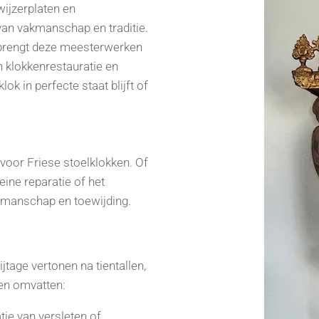
wijzerplaten en
an vakmanschap en traditie.
brengt deze meesterwerken
n klokkenrestauratie en
ok in perfecte staat blijft of
 voor Friese stoelklokken. Of
eine reparatie of het
kmanschap en toewijding.
jtage vertonen na tientallen,
ten omvatten:
tie van versleten of