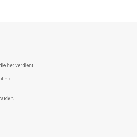
die het verdient:
ties.
houden.