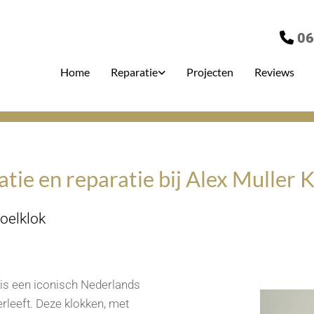
06

Home
Reparatie
Projecten
Reviews
ratie en reparatie bij Alex Muller
toelklok
t is een iconisch Nederlands
rleeft. Deze klokken, met